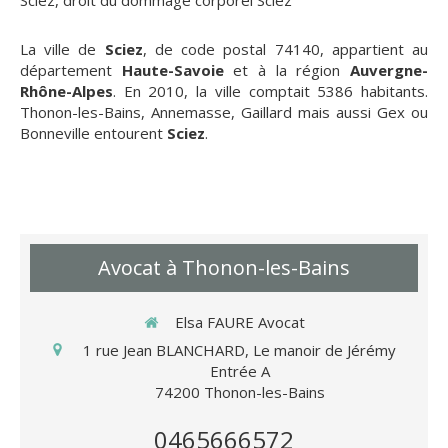
Sciez
,
droit du dommage corporel Sciez
La ville de
Sciez
, de code postal 74140, appartient au
département
Haute-Savoie
et à la région
Auvergne-
Rhône-Alpes
. En 2010, la ville comptait 5386 habitants.
Thonon-les-Bains, Annemasse, Gaillard mais aussi Gex ou
Bonneville entourent
Sciez
.
Avocat à Thonon-les-Bains
Elsa FAURE Avocat
1 rue Jean BLANCHARD, Le manoir de Jérémy
Entrée A
74200
Thonon-les-Bains
0465666572