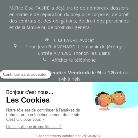
Maître Elsa FAURE a déjà traité de nombreux dossiers
en matière de réparation du préjudice corporel, de droit
des contrats et des obligations, de droit des personnes
et de la famille ou de droit civil général.
Elsa FAURE Avocat
1 rue Jean BLANCHARD, Le manoir de Jérémy
Entrée A
74200
Thonon-les-Bains
Afficher le téléphone
Les
Lundi
,
Mardi
,
Jeudi
et
Vendredi
de
9h
à
12h
et de
14h
à
18h
Contacter Maître FAURE
Plan du site
Mentions légales
Création et référencement du site par Simplébo