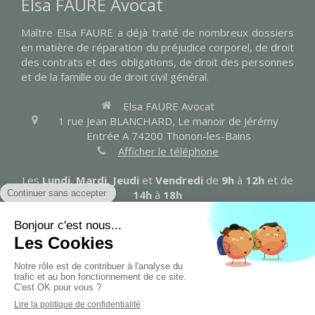
Elsa FAURE Avocat
Maître Elsa FAURE a déjà traité de nombreux dossiers
en matière de réparation du préjudice corporel, de droit
des contrats et des obligations, de droit des personnes
et de la famille ou de droit civil général.
Elsa FAURE Avocat
1 rue Jean BLANCHARD, Le manoir de Jérémy
Entrée A
74200
Thonon-les-Bains
Afficher le téléphone
Les
Lundi
,
Mardi
,
Jeudi
et
Vendredi
de
9h
à
12h
et de
14h
à
18h
Contacter Maître FAURE
Plan du site
Mentions légales