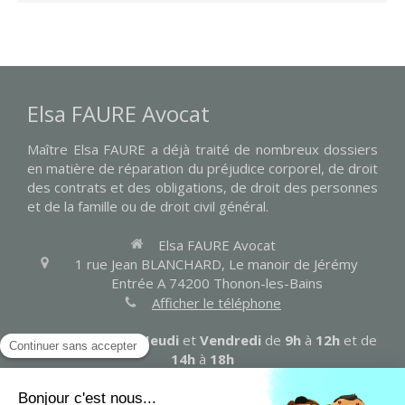
Elsa FAURE Avocat
Maître Elsa FAURE a déjà traité de nombreux dossiers
en matière de réparation du préjudice corporel, de droit
des contrats et des obligations, de droit des personnes
et de la famille ou de droit civil général.
Elsa FAURE Avocat
1 rue Jean BLANCHARD, Le manoir de Jérémy
Entrée A
74200
Thonon-les-Bains
Afficher le téléphone
Les
Lundi
,
Mardi
,
Jeudi
et
Vendredi
de
9h
à
12h
et de
14h
à
18h
Contacter Maître FAURE