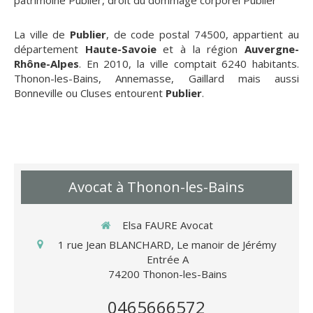
patrimoine Publier
,
droit du dommage corporel Publier
La ville de
Publier
, de code postal 74500, appartient au
département
Haute-Savoie
et à la région
Auvergne-
Rhône-Alpes
. En 2010, la ville comptait 6240 habitants.
Thonon-les-Bains, Annemasse, Gaillard mais aussi
Bonneville ou Cluses entourent
Publier
.
Avocat à Thonon-les-Bains
Elsa FAURE Avocat
1 rue Jean BLANCHARD, Le manoir de Jérémy
Entrée A
74200
Thonon-les-Bains
0465666572