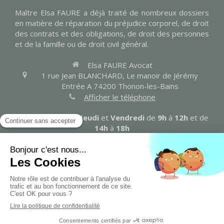
Maître Elsa FAURE a déjà traité de nombreux dossiers
en matière de réparation du préjudice corporel, de droit
des contrats et des obligations, de droit des personnes
et de la famille ou de droit civil général.
Elsa FAURE Avocat
1 rue Jean BLANCHARD, Le manoir de Jérémy
Entrée A
74200
Thonon-les-Bains
Afficher le téléphone
Les
Lundi
,
Mardi
,
Jeudi
et
Vendredi
de
9h
à
12h
et de
14h
à
18h
Contacter Maître FAURE
Plan du site
Mentions légales
Création et référencement du site par Simplébo