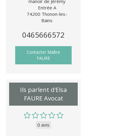
manoir de Jérémy
Entrée A
74200
Thonon-les-
Bains
0465666572
Contacter Maître
FAURE
Ils parlent d'Elsa
FAURE Avocat
0 avis