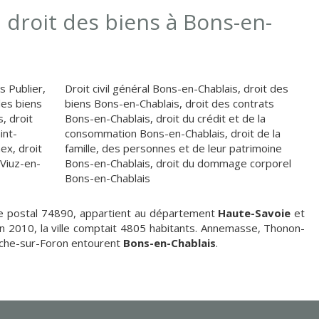
 droit des biens à Bons-en-
s Publier
,
Droit civil général Bons-en-Chablais
,
droit des
des biens
biens Bons-en-Chablais
,
droit des contrats
s
,
droit
Bons-en-Chablais
,
droit du crédit et de la
int-
consommation Bons-en-Chablais
,
droit de la
nex
,
droit
famille, des personnes et de leur patrimoine
 Viuz-en-
Bons-en-Chablais
,
droit du dommage corporel
Bons-en-Chablais
e postal 74890, appartient au département
Haute-Savoie
et
En 2010, la ville comptait 4805 habitants. Annemasse, Thonon-
Roche-sur-Foron entourent
Bons-en-Chablais
.