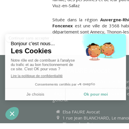
Viuz-en-Sallaz
Située dans la région
Auvergne-Rh
Foncenex
est une ville de 3568 habi
département sont Annecy, Thonon-les
Elsa FAURE Avocat
Maître Elsa FAURE a déjà traité de n
réparation du préjudice corporel, 
obligations, de droit des personnes et
général.
Elsa FAURE Avocat
1 rue Jean BLANCHARD, Le manoi
Thonon-les-Bains