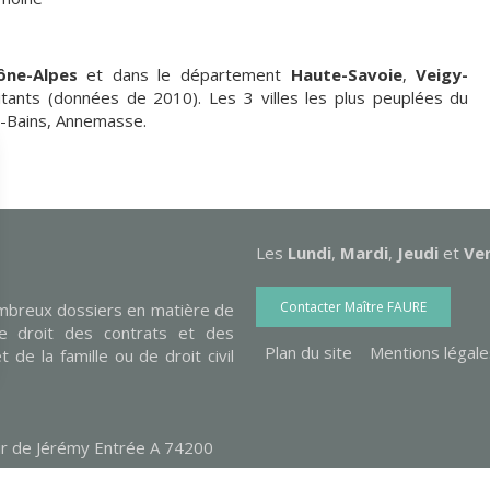
ône-Alpes
et dans le département
Haute-Savoie
,
Veigy-
tants (données de 2010). Les 3 villes les plus peuplées du
-Bains, Annemasse.
Les
Lundi
,
Mardi
,
Jeudi
et
Ve
Contacter Maître FAURE
ombreux dossiers en matière de
de droit des contrats et des
Plan du site
Mentions légale
 de la famille ou de droit civil
r de Jérémy Entrée A
74200