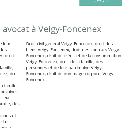
, avocat à Veigy-Foncenex
e leur
Droit civil général Veigy-Foncenex
,
droit des
 des
biens Veigy-Foncenex
,
droit des contrats Veigy-
er
,
droit
Foncenex
,
droit du crédit et de la consommation
Veigy-Foncenex
,
droit de la famille, des
famille,
personnes et de leur patrimoine Veigy-
ciez
,
droit
Foncenex
,
droit du dommage corporel Veigy-
Foncenex
la famille,
Douvaine
,
e leur
amille, des
-
sonnes et
e la
imoine