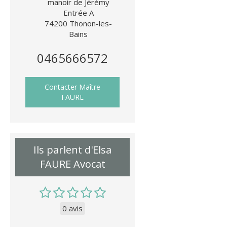
manoir de Jérémy
Entrée A
74200
Thonon-les-
Bains
0465666572
Contacter Maître
FAURE
Ils parlent d'Elsa
FAURE Avocat
0 avis